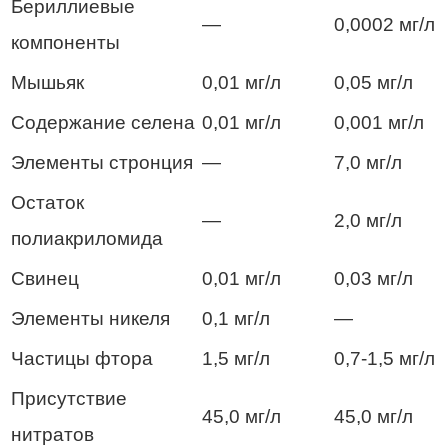
Бериллиевые
—
0,0002 мг/л
компоненты
Мышьяк
0,01 мг/л
0,05 мг/л
Содержание селена
0,01 мг/л
0,001 мг/л
Элементы стронция
—
7,0 мг/л
Остаток
—
2,0 мг/л
полиакриломида
Свинец
0,01 мг/л
0,03 мг/л
Элементы никеля
0,1 мг/л
—
Частицы фтора
1,5 мг/л
0,7-1,5 мг/л
Присутствие
45,0 мг/л
45,0 мг/л
нитратов