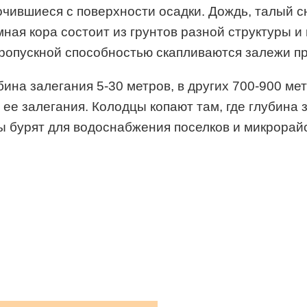
чившиеся с поверхности осадки. Дождь, талый сн
мная кора состоит из грунтов разной структуры и
 пропускной способностью скапливаются залежи п
бина залегания 5-30 метров, в других 700-900 ме
ее залегания. Колодцы копают там, где глубина 
ны бурят для водоснабжения поселков и микрорай