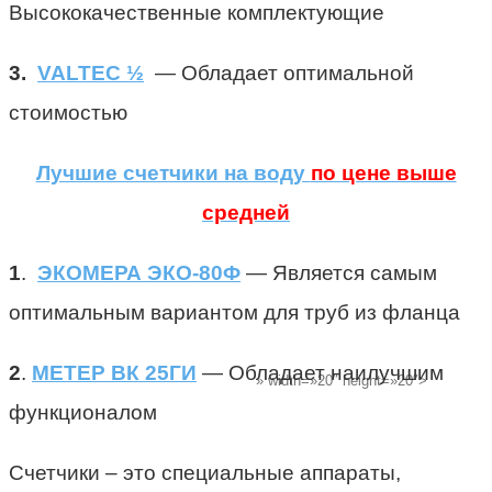
Высококачественные комплектующие
3.
VALTEC ½
— Обладает оптимальной
стоимостью
Лучшие счетчики на воду
по цене выше
средней
1
.
ЭКОМЕРА ЭКО-80Ф
— Является самым
оптимальным вариантом для труб из фланца
2
.
МЕТЕР ВК 25ГИ
— Обладает наилучшим
» width=»20″ height=»20″>
функционалом
Счетчики – это специальные аппараты,