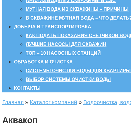
АНАЛИЗ ВОДЫ ИЗ СКВАЖИНЫ В СЭС
МУТНАЯ ВОДА ИЗ СКВАЖИНЫ – ПРИЧИНЫ
В СКВАЖИНЕ МУТНАЯ ВОДА – ЧТО ДЕЛАТЬ
ДОБЫЧА И ТРАНСПОРТИРОВКА
КАК ПОДАТЬ ПОКАЗАНИЯ СЧЕТЧИКОВ ВОД
ЛУЧШИЕ НАСОСЫ ДЛЯ СКВАЖИН
ТОП – 10 НАСОСНЫХ СТАНЦИЙ
ОБРАБОТКА И ОЧИСТКА
СИСТЕМЫ ОЧИСТКИ ВОДЫ ДЛЯ КВАРТИРЫ
ВЫБОР СИСТЕМЫ ОЧИСТКИ ВОДЫ
КОНТАКТЫ
Главная
»
Каталог компаний
»
Водоочистка, вод
Аквакоп