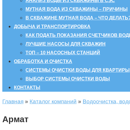
АНАЛИЗ ВОДЫ ИЗ СКВАЖИНЫ В СЭС
МУТНАЯ ВОДА ИЗ СКВАЖИНЫ – ПРИЧИНЫ
В СКВАЖИНЕ МУТНАЯ ВОДА – ЧТО ДЕЛАТЬ
ДОБЫЧА И ТРАНСПОРТИРОВКА
КАК ПОДАТЬ ПОКАЗАНИЯ СЧЕТЧИКОВ ВОД
ЛУЧШИЕ НАСОСЫ ДЛЯ СКВАЖИН
ТОП – 10 НАСОСНЫХ СТАНЦИЙ
ОБРАБОТКА И ОЧИСТКА
СИСТЕМЫ ОЧИСТКИ ВОДЫ ДЛЯ КВАРТИРЫ
ВЫБОР СИСТЕМЫ ОЧИСТКИ ВОДЫ
КОНТАКТЫ
Главная
»
Каталог компаний
»
Водоочистка, вод
Армат