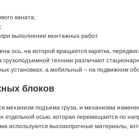
вого каната;
;
 при выполнении монтажных работ.
жена ось, на которой вращается каретка, передв
да грузоподъемной техники различают стациона
ных установках, а мобильный – на подвижном об
жных блоков
ется механизм подъема груза, и механизма измен
н отдельной осью, которая перемещается по нап
ъема используются высокопрочные материалы, ко