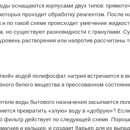
воды оснащаются корпусами двух типов: прямото
з которых проходит обработку реагентом. После
 и по такой схеме происходит умягчение жидкост
а, но существуют разновидности с гранулами. С
уровень растворения или напротив рассчитаны т
кой» водой полифосфат натрия встречается в ви
азного белого вещества в прессованном состояни
ители воды бытового назначения засыпается пол
ряется превратить «злую» воду в «добрую»? Есл
о фильтр действует по следующей схеме. Порош
магния и кальция, и создает барьер для их выпад