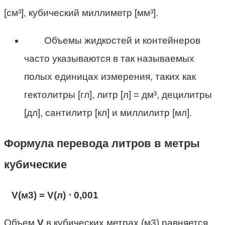
[см³], кубический миллиметр [мм³].
Объемы жидкостей и контейнеров
часто указываются в так называемых
полых единицах измерения, таких как
гектолитры [гл], литр [л] = дм³, децилитры
[дл], сантилитр [кл] и миллилитр [мл].
Формула перевода литров в метры
кубические
V
(м
3
) = V
(л)
⋅ 0,001
Объем
V
в кубических метрах (м3) равняется