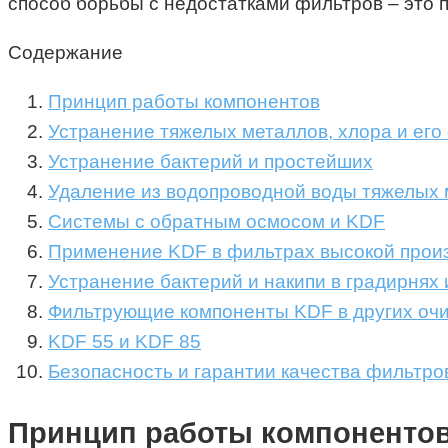
способ борьбы с недостатками фильтров – это
Содержание
Принцип работы компонентов
Устранение тяжелых металлов, хлора и его
Устранение бактерий и простейших
Удаление из водопроводной воды тяжелых м
Системы с обратным осмосом и KDF
Применение KDF в фильтрах высокой произ
Устранение бактерий и накипи в градирнях
Фильтрующие компоненты KDF в других оч
KDF 55 и KDF 85
Безопасность и гарантии качества фильтро
Принцип работы компоненто