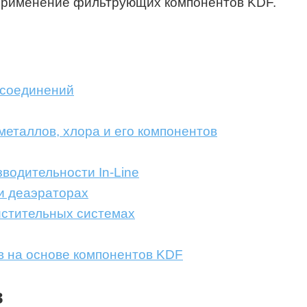
 применение фильтрующих компонентов KDF.
 соединений
еталлов, хлора и его компонентов
водительности In-Line
 и деаэраторах
истительных системах
в на основе компонентов KDF
в